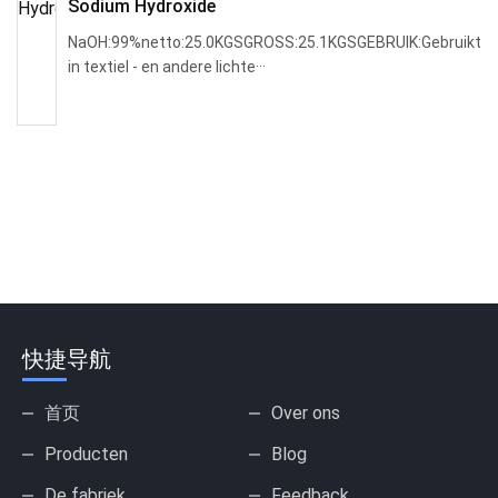
Sodium Hydroxide
NaOH:99%netto:25.0KGSGROSS:25.1KGSGEBRUIK:Gebruikt
in textiel - en andere lichte···
快捷导航
首页
Over ons
Producten
Blog
De fabriek
Feedback