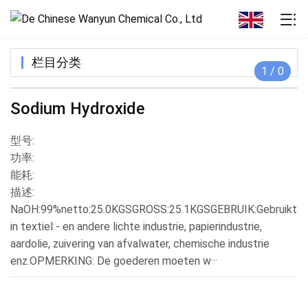
栏目分类
1
/
0
Sodium Hydroxide
型号:
功率:
能耗:
描述:
NaOH:99%netto:25.0KGSGROSS:25.1KGSGEBRUIK:Gebruikt
in textiel - en andere lichte industrie, papierindustrie,
aardolie, zuivering van afvalwater, chemische industrie
enz.OPMERKING: De goederen moeten w···